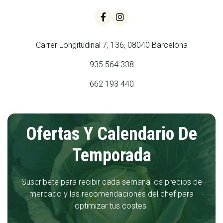


Carrer Longitudinal 7, 136, 08040 Barcelona
935 564 338
662 193 440
Ofertas Y Calendario De
Temporada
Suscríbete para recibir cada semana los precios de
mercado y las recomendaciones del chef para
optimizar tus costes.